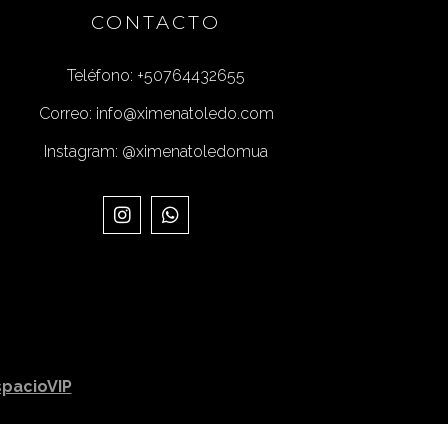
CONTACTO
Teléfono: +50764432655
Correo: info@ximenatoledo.com
Instagram: @ximenatoledomua
spacioVIP