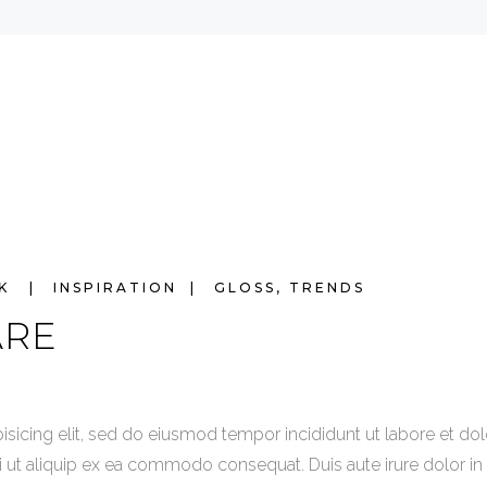
2K
INSPIRATION
GLOSS
,
TRENDS
ARE
isicing elit, sed do eiusmod tempor incididunt ut labore et d
si ut aliquip ex ea commodo consequat. Duis aute irure dolor in 