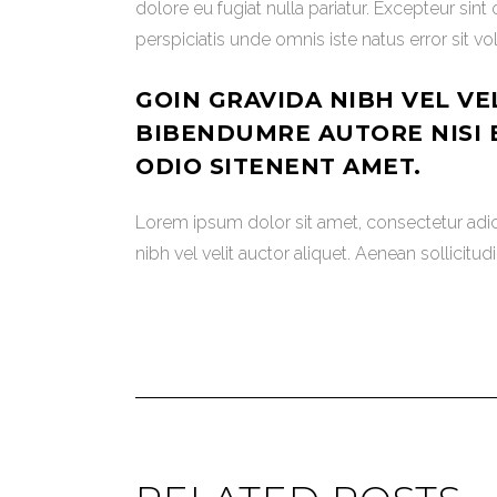
dolore eu fugiat nulla pariatur. Excepteur sint
perspiciatis unde omnis iste natus error sit vol
GOIN GRAVIDA NIBH VEL VE
BIBENDUMRE AUTORE NISI E
ODIO SITENENT AMET.
Lorem ipsum dolor sit amet, consectetur adici
nibh vel velit auctor aliquet. Aenean sollicitu