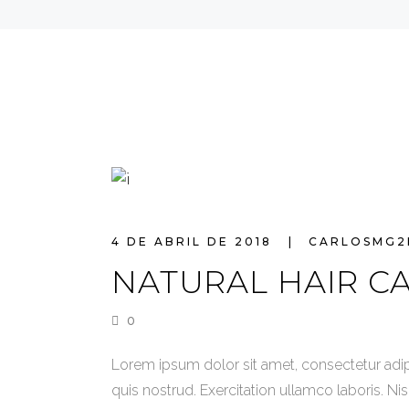
4 DE ABRIL DE 2018
CARLOSMG
NATURAL HAIR C
0
Lorem ipsum dolor sit amet, consectetur adip
quis nostrud. Exercitation ullamco laboris. Ni