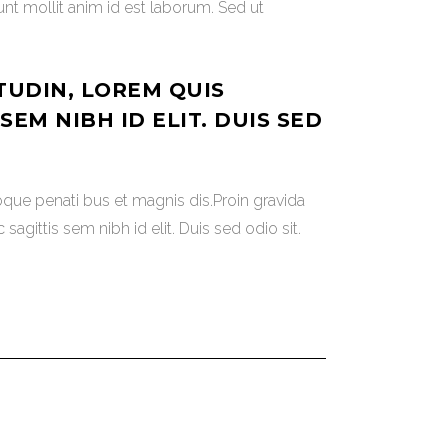
runt mollit anim id est laborum. Sed ut
TUDIN, LOREM QUIS
EM NIBH ID ELIT. DUIS SED
oque penati bus et magnis dis.Proin gravida
sagittis sem nibh id elit. Duis sed odio sit.