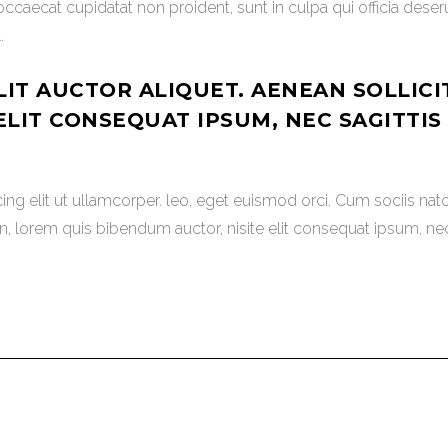
 occaecat cupidatat non proident, sunt in culpa qui officia dese
.
LIT AUCTOR ALIQUET. AENEAN SOLLICI
LIT CONSEQUAT IPSUM, NEC SAGITTIS S
ng elit ut ullamcorper. leo, eget euismod orci. Cum sociis nat
din, lorem quis bibendum auctor, nisite elit consequat ipsum, nec 