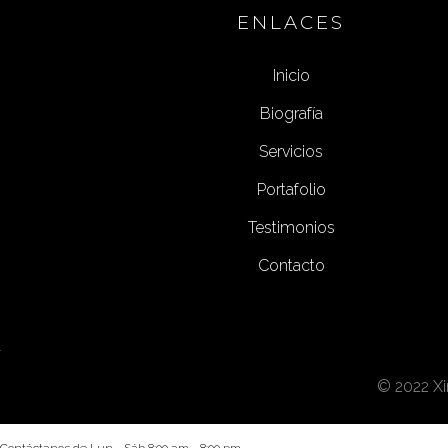
ENLACES
Inicio
Biografía
Servicios
Portafolio
Testimonios
Contacto
© 2022 Xi
Contáctanos de Lun - Sáb 8:00 am - 8:00 pm