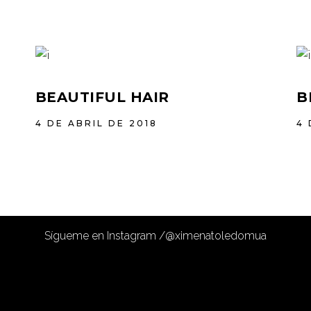
BEAUTIFUL HAIR
B
4 DE ABRIL DE 2018
4 
Sígueme en Instagram /
@ximenatoledomua