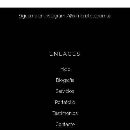
Sígueme en Instagram /
@ximenatoledomua
ENLACES
Inicio
Biografía
Servicios
Portafolio
Testimonios
Contacto